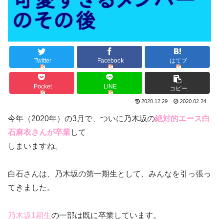
Twitter
Facebook
はてブ
Pocket
LINE
コピー
2020.12.29
2020.02.24
今年（2020年）の3月で、ついに乃木坂の
絶対的エース白
石麻衣さんが卒業
して
しまいますね。
白石さんは、乃木坂の第一期生として、みんなを引っ張っ
てきました。
乃木坂1期生
の一部は既に卒業しています。