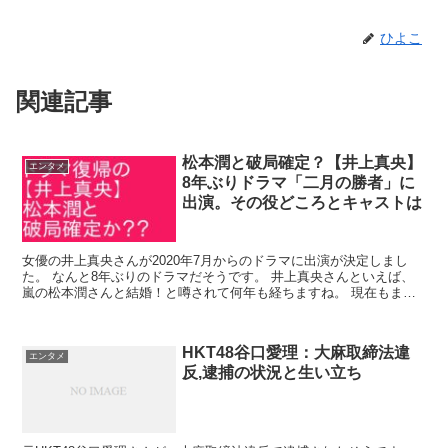
ひよこ
関連記事
松本潤と破局確定？【井上真央】
エンタメ
8年ぶりドラマ「二月の勝者」に
出演。その役どころとキャストは
女優の井上真央さんが2020年7月からのドラマに出演が決定しまし
た。 なんと8年ぶりのドラマだそうです。 井上真央さんといえば、
嵐の松本潤さんと結婚！と噂されて何年も経ちますね。 現在もまだ
恋人なのでしょうか。 結婚に向...
HKT48谷口愛理：大麻取締法違
エンタメ
反,逮捕の状況と生い立ち