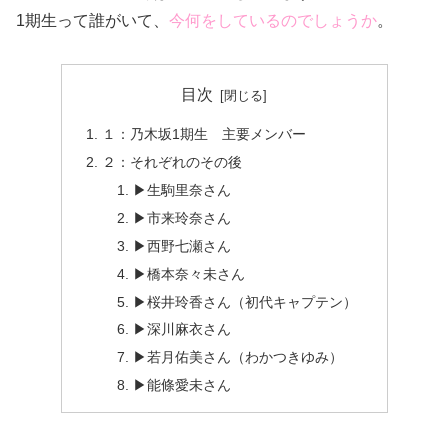
1期生って誰がいて、
今何をしているのでしょうか
。
目次
１：乃木坂1期生 主要メンバー
２：それぞれのその後
▶生駒里奈さん
▶市来玲奈さん
▶西野七瀬さん
▶橋本奈々未さん
▶桜井玲香さん（初代キャプテン）
▶深川麻衣さん
▶若月佑美さん（わかつきゆみ）
▶能條愛未さん