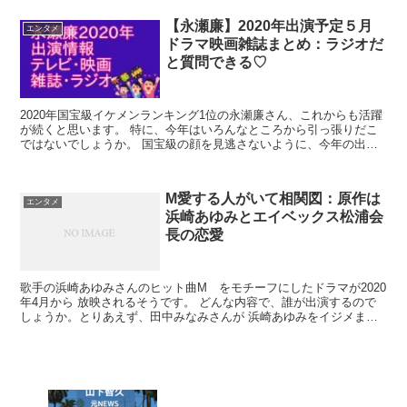
【永瀬廉】2020年出演予定５月
エンタメ
ドラマ映画雑誌まとめ：ラジオだ
と質問できる♡
2020年国宝級イケメンランキング1位の永瀬廉さん、これからも活躍
が続くと思います。 特に、今年はいろんなところから引っ張りだこ
ではないでしょうか。 国宝級の顔を見逃さないように、今年の出演
をまとめてみました。 永瀬廉さん20...
M愛する人がいて相関図：原作は
エンタメ
浜崎あゆみとエイベックス松浦会
長の恋愛
歌手の浜崎あゆみさんのヒット曲M をモチーフにしたドラマが2020
年4月から 放映されるそうです。 どんな内容で、誰が出演するので
しょうか。とりあえず、田中みなみさんが 浜崎あゆみをイジメまく
るらしいですが。。。(笑) 浜崎...