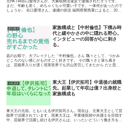
元HKT48谷口愛理さんが、大麻取締法違反で逮捕されたそうです。
まだ、年齢も若く、めちゃくちゃ可愛い子です。一体何があったので
しょうか。 谷口愛理さん、逮捕の状況 福岡県警西署によると、2020
年4月16日 人気アイドルグループ「...
家族構成と【中村倫也】下積み時
エンタメ
代と緩やかさの中に隠れる野心。
インタビューの回答が心に刺さ
る。
凪のお暇で、大ブレイクした「中村倫也」さん 飄々として、つかみ
どころのない感じがものすごく好きです。 その飄々さと落ち着き
は、芸能界入りが遅く現実世界でも沢山苦労してきたから だと思い
ます。 では、中村倫也さんは、芸能界入り...
東大王【伊沢拓司】中退後の就職
エンタメ
先。起業して年収は億？出身校と
家族構成も
東大王の元祖。ともいえる伊沢拓司さん。現在は、元東大王として芸
能界で活躍されています。現東大王は、卒業後医師や弁護士を目指す
中、芸能界で活躍し続ける伊沢さんは、いったいどういう働き方をし
て収入を得ているのか。調べてみました。１：現在はどうい...