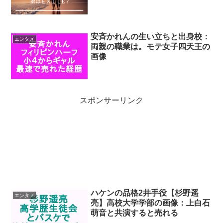
安斉かれんの生い立ちと出身校：
エンタメ
両親の職業は。モテ女子四天王の
画像
スポンサーリンク
ハケンの品格2井手役【杉野遥
エンタメ
亮】高校大学学部の画像：上白石
萌音と共演すると売れる