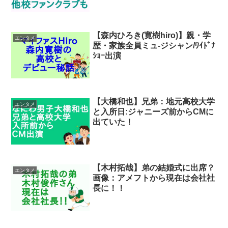
【森内ひろき(寛樹hiro)】親・学
エンタメ
歴・家族全員ミュ-ジシャン/ﾜｲﾄﾞﾅ
ｼｮｰ出演
【大橋和也】兄弟：地元高校大学
エンタメ
と入所日:ジャニーズ前からCMに
出ていた！
【木村拓哉】弟の結婚式に出席？
エンタメ
画像：アメフトから現在は会社社
長に！！