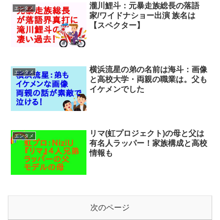
瀧川鯉斗：元暴走族総長の落語
エンタメ
家/ワイドナショー出演 族名は
【スペクター】
横浜流星の弟の名前は海斗：画像
エンタメ
と高校大学・両親の職業は。父も
イケメンでした
リマ(虹プロジェクト)の母と父は
エンタメ
有名人ラッパー！家族構成と高校
情報も
次のページ