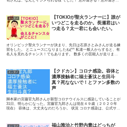
旬さんは、なんとイジメられる役 でした！ 意外過ぎる！意外過ぎで
すが、細いせいか若い時は、結構弱め...
【TOKIOが聖火ランナーに】誰が
エンタメ
いつどこを走るのか。長瀬君はい
つ走る？太一君にも会いたい。
オリンピック聖火ランナーが決まり、先日は石原さとみさんが走る練
習をした。 とニュースになりましたね(^^ 私達一般人からすると、有
名人を見れるチャンス！でもあります。 数多くの芸能人が走ります
が、今回はTOKIOの皆さんに注目...
【クドカン】コロナ感染。容体と
エンタメ
濃厚接触者に福士蒼汰と生田斗
真？死なないで！とファン多数の
声
脚本家の宮藤官九郎さんが新型コロナウイルスに感染していることが
31日、明らかになった。宮藤官九郎さんは現在４９歳（２０２０年
現在） 容体は、大丈夫なのだろうか。 状況 コロナ感染は、公式サイ
トを通じて発表した。 &#x25b...
福山雅治と竹野内豊はどっちが
エンタメ