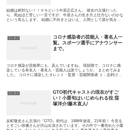
結婚は絶対ない！！０％という中居正広さん。 彼女の立場だった
ら、死ぬほど苦しい一言ですが、中居さんの生き方上仕方ないのかな
という気もします。 結婚に不向きとはいえ、人間として誰か気を許
せる相手が欲しいと思うものだと 思う。そん...
コロナ感染者の芸能人・著名人一
エンタメ
覧。スポーツ選手にアナウンサー
まで。
コロナ感染が芸能界にも、及んでいますね。 現段階で、コロナに感
染している有名人・著名人・芸能人は誰でしょうか。 まとめてみま
した。 コロナに感染したタレント・監督・芸能関係者 １：志村けん
さん70歳（死去） ２：ケツメイシRYOJ...
GTO初代キャストの現在がすご
エンタメ
い！小栗旬はいじめられる役.窪
塚洋介/藤木直人/
反町隆史さん主演の『GTO』初代は、1998年放送。21年前！ 今見る
とすごい俳優さんが沢山出演されています。その中で一番売れた小栗