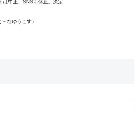
トは中止、SNSも休止。決定
と～なゆうこす）