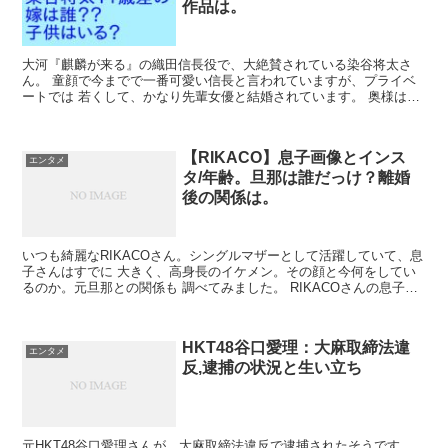
作品は。
大河『麒麟が来る』の織田信長役で、大絶賛されている染谷将太さ
ん。 童顔で今までで一番可愛い信長と言われていますが、プライベ
ートでは 若くして、かなり先輩女優と結婚されています。 奥様はど
んな方で、どうやって結婚まで至ったのでしょう...
【RIKACO】息子画像とインス
エンタメ
タ/年齢。旦那は誰だっけ？離婚
後の関係は。
いつも綺麗なRIKACOさん。シングルマザーとして活躍していて、息
子さんはすでに 大きく、高身長のイケメン。その顔と今何をしてい
るのか。元旦那との関係も 調べてみました。 RIKACOさんの息子さ
ん RIKACOさんの息子さんは2人...
HKT48谷口愛理：大麻取締法違
エンタメ
反,逮捕の状況と生い立ち
元HKT48谷口愛理さんが、大麻取締法違反で逮捕されたそうです。