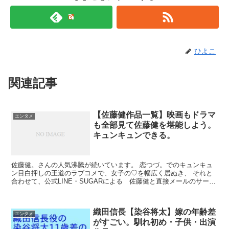
ひよこ
関連記事
【佐藤健作品一覧】映画もドラマ
エンタメ
も全部見て佐藤健を堪能しよう。
キュンキュンできる。
佐藤健。さんの人気沸騰が続いています。 恋つづ。でのキュンキュ
ン目白押しの王道のラブコメで、女子の♡を幅広く居ぬき、 それと
合わせて、公式LINE・SUGARによる 佐藤健と直接メールのサービ
ス、直接 生電話サービス。 を展開し...
織田信長【染谷将太】嫁の年齢差
エンタメ
がすごい。馴れ初め・子供・出演