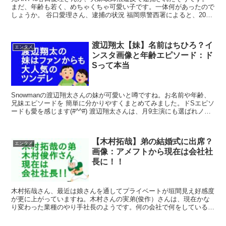
まだ、年齢も若く、めちゃくちゃ可愛い子です。一体何があったので
しょうか。 谷口愛理さん、逮捕の状況 福岡県警西署によると、2020
年4月16日 人気アイドルグループ「...
渡辺翔太【妹】名前はちひろ？イ
エンタメ
ンスタ画像と年齢エピソード：ド
Sって本当
Snowmanの渡辺翔太さんの妹が可愛いと噂ですね。お名前や年齢、
兄妹エピソードを 簡単に分かりやすくまとめてみました。ドSエピソ
ードも愛を感じます(#^^#) 渡辺翔太さんは、月9主演にも選ばれノリ
ノリですね(#^^#) ...
【木村拓哉】弟の結婚式に出席？
エンタメ
画像：アメフトから現在は会社社
長に！！
木村拓哉さん、最近は娘さんを通してプライベートが垣間見え好感度
が更に上がっていますね。木村さんの実弟(俊作）さんは、現在かな
り変わった業種のやり手社長のようです。何の会社で何をしている会
社なのか。 アメフトで鍛え上げたあの身体で仕事もでき...