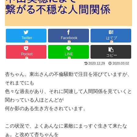
Twitter
Facebook
はてブ
Pocket
LINE
コピー
2020.12.29
2020.03.02
杏ちゃん。東出さんの不倫騒動で注目を浴びていますが、
それまでにも
色々な過去があり、それに関連して人間関係を見ていくと
関わっている人ほとんどが
何か影のある生き方をされています。
この状況で、よくあんなに素敵にまっすぐ生きて来たな
ぁ。と改めて杏ちゃんを