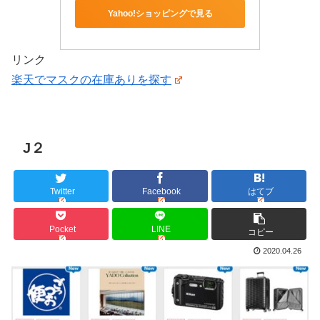
Yahoo!ショッピングで見る
リンク
楽天でマスクの在庫ありを探す
J２
Twitter
Facebook
はてブ
Pocket
LINE
コピー
2020.04.26