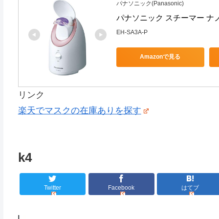
パナソニック(Panasonic)
パナソニック スチーマー ナノケ
EH-SA3A-P
Amazonで見る
リンク
楽天でマスクの在庫ありを探す
k4
Twitter
Facebook
はてブ