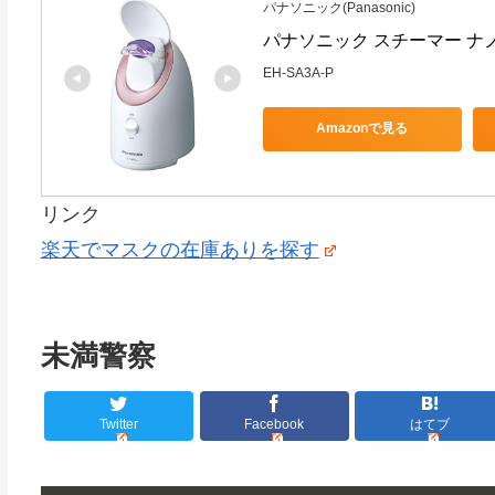
パナソニック(Panasonic)
パナソニック スチーマー ナノケ
EH-SA3A-P
Amazonで見る
リンク
楽天でマスクの在庫ありを探す
未満警察
Twitter
Facebook
はてブ